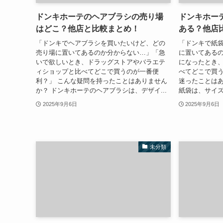
ドンキホーテのヘアブラシの売り場
ドンキホー
はどこ？他店と比較まとめ！
ある？他店
「ドンキでヘアブラシを買いたいけど、どの
「ドンキで紙
売り場に置いてあるのか分からない…」「急
に置いてある
いで欲しいとき、ドラッグストアやバラエテ
になったとき、
ィショップと比べてどこで買うのが一番便
べてどこで買う
利？」 こんな疑問を持ったことはありません
迷ったことはあ
か？ ドンキホーテのヘアブラシは、デザイ...
紙袋は、サイズ
2025年9月6日
2025年9月6日
未分類