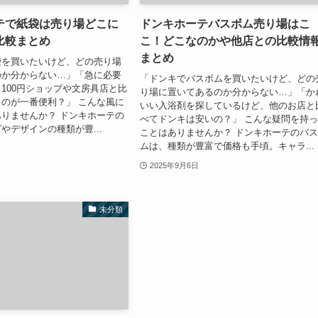
テで紙袋は売り場どこに
ドンキホーテバスボム売り場はこ
比較まとめ
こ！どこなのかや他店との比較情
まとめ
袋を買いたいけど、どの売り場
のか分からない…」「急に必要
「ドンキでバスボムを買いたいけど、どの
100円ショップや文房具店と比
り場に置いてあるのか分からない…」「か
のが一番便利？」 こんな風に
いい入浴剤を探しているけど、他のお店と
りませんか？ ドンキホーテの
べてドンキは安いの？」 こんな疑問を持
やデザインの種類が豊...
ことはありませんか？ ドンキホーテのバ
ムは、種類が豊富で価格も手頃。キャラ...
2025年9月6日
未分類