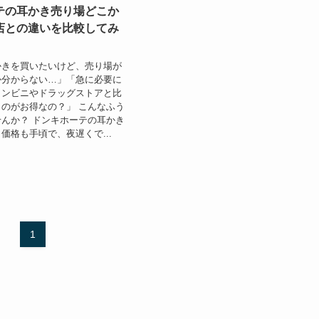
テの耳かき売り場どこか
店との違いを比較してみ
かきを買いたいけど、売り場が
か分からない…」「急に必要に
コンビニやドラッグストアと比
のがお得なの？」 こんなふう
んか？ ドンキホーテの耳かき
価格も手頃で、夜遅くで...
1