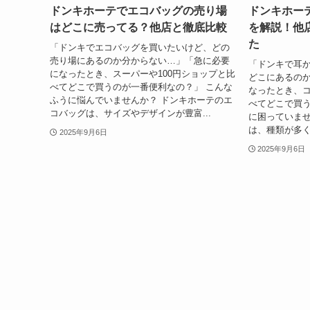
ドンキホーテでエコバッグの売り場
ドンキホー
はどこに売ってる？他店と徹底比較
を解説！他
た
「ドンキでエコバッグを買いたいけど、どの
売り場にあるのか分からない…」「急に必要
「ドンキで耳
になったとき、スーパーや100円ショップと比
どこにあるの
べてどこで買うのが一番便利なの？」 こんな
なったとき、
ふうに悩んでいませんか？ ドンキホーテのエ
べてどこで買う
コバッグは、サイズやデザインが豊富...
に困っていませ
は、種類が多く
2025年9月6日
2025年9月6日