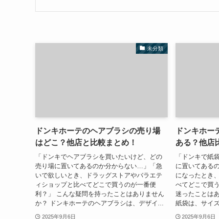
未分類
ドンキホーテのヘアブラシの売り場
ドンキホー
はどこ？他店と比較まとめ！
ある？他店
「ドンキでヘアブラシを買いたいけど、どの
「ドンキで紙
売り場に置いてあるのか分からない…」「急
に置いてある
いで欲しいとき、ドラッグストアやバラエテ
になったとき、
ィショップと比べてどこで買うのが一番便
べてどこで買う
利？」 こんな疑問を持ったことはありません
迷ったことはあ
か？ ドンキホーテのヘアブラシは、デザイ...
紙袋は、サイズ
2025年9月6日
2025年9月6日