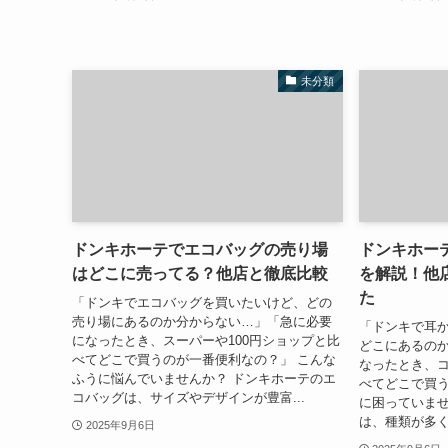
未分類
ドンキホーテでエコバッグの売り場
ドンキホー
はどこに売ってる？他店と徹底比較
を解説！他
た
「ドンキでエコバッグを買いたいけど、どの
売り場にあるのか分からない…」「急に必要
「ドンキで耳
になったとき、スーパーや100円ショップと比
どこにあるの
べてどこで買うのが一番便利なの？」 こんな
なったとき、
ふうに悩んでいませんか？ ドンキホーテのエ
べてどこで買う
コバッグは、サイズやデザインが豊富...
に困っていませ
は、種類が多く
2025年9月6日