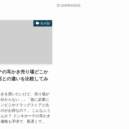
2025年9月6日
未分類
テの耳かき売り場どこか
店との違いを比較してみ
かきを買いたいけど、売り場が
か分からない…」「急に必要に
コンビニやドラッグストアと比
のがお得なの？」 こんなふう
んか？ ドンキホーテの耳かき
価格も手頃で、夜遅くで...