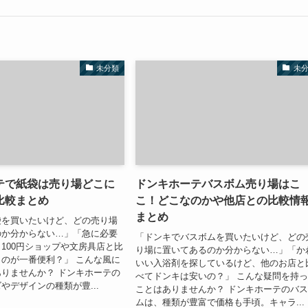
未分類
未
テで紙袋は売り場どこに
ドンキホーテバスボム売り場はこ
比較まとめ
こ！どこなのかや他店との比較情
まとめ
袋を買いたいけど、どの売り場
のか分からない…」「急に必要
「ドンキでバスボムを買いたいけど、どの
100円ショップや文房具店と比
り場に置いてあるのか分からない…」「か
のが一番便利？」 こんな風に
いい入浴剤を探しているけど、他のお店と
りませんか？ ドンキホーテの
べてドンキは安いの？」 こんな疑問を持
やデザインの種類が豊...
ことはありませんか？ ドンキホーテのバ
ムは、種類が豊富で価格も手頃。キャラ...